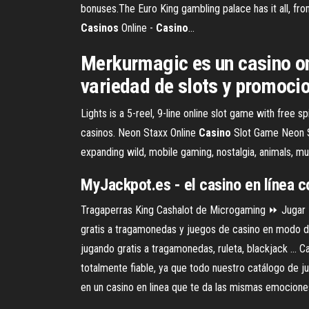
bonuses.The Euro King gambling palace has it all, fro
Casinos
Online -
Casino
…
Merkurmagic es un casino onl
variedad de slots y promocio
Lights is a 5-reel, 9-line online slot game with free 
casinos.
Neon Staxx Online
Casino
Slot Game
Neon St
expanding wild, mobile gaming, nostalgia, animals, mus
MyJackpot.es - el casino en línea co
Tragaperras King Cashalot de Microgaming ⏩ Jugar 
gratis a tragamonedas y juegos de casino en modo dem
jugando gratis a tragamonedas, ruleta, blackjack ... C
totalmente fiable, ya que todo nuestro catálogo de jue
en un casino en linea que te da las mismas emociones