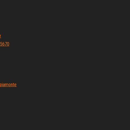
r
95670
 piamonte