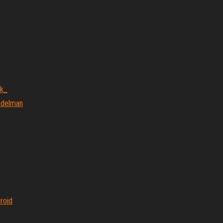
ck_
 edelman
roid