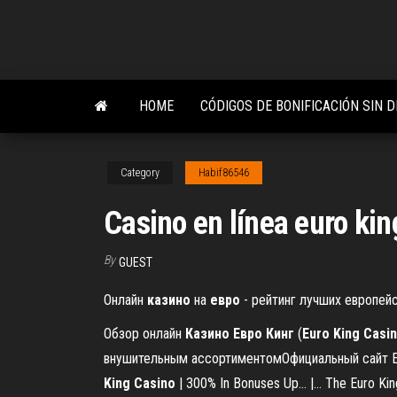
Skip
to
the
content
HOME
CÓDIGOS DE BONIFICACIÓN SIN 
Category
Habif86546
Casino en línea euro kin
By
GUEST
Онлайн
казино
на
евро
- рейтинг лучших европей
Обзор онлайн
Казино
Евро
Кинг
(
Euro
King
Casi
внушительным ассортиментомОфициальный сайт Eur
King
Casino
| 300% In Bonuses Up... |… The Euro Kin