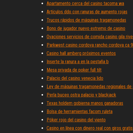
Apartamento cerca del casino tacoma wa
Artículos ddo con ranuras de aumento rojas
Trucos rápidos de máquinas tragamonedas
Bono de jugador nuevo extremo de casino
Ovaciones servicios de comida casino gila rive
Parkwest casino cordova rancho cordova ca 
Casino hall amberg próximos eventos
Inserte la ranura a en la pestaña b
Mesa privada de poker full tilt
Palacio del casino venecia lido
Ley de máquinas tragamonedas regionales de
Perla buceo ostra palacio y blackjack
Texas holdem gobierna manos ganadoras
Bolsa de herramientas facom ruleta
Póker rojo del casino del viento
Casino en línea con dinero real con giros gratis