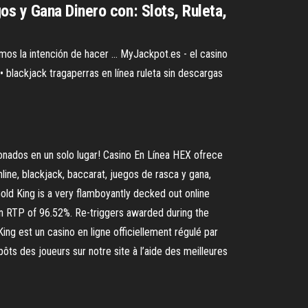
s y Gana Dinero con: Slots, Ruleta,
mos la intención de hacer ... MyJackpot.es - el casino
 blackjack tragaperras en línea ruleta sin descargas
onados en un solo lugar! Casino En Línea HEX ofrece
line, blackjack, baccarat, juegos de rasca y gana,
old King is a very flamboyantly decked out online
an RTP of 96.52%. Re-triggers awarded during the
ng est un casino en ligne officiellement régulé par
ôts des joueurs sur notre site à l’aide des meilleures