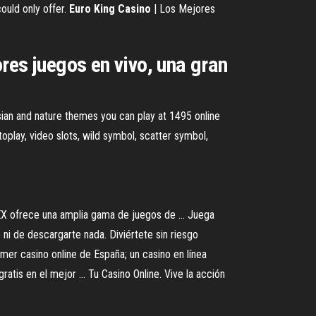
ould only offer.
Euro
King
Casino
| Los Mejores
res juegos en vivo, una gran
 asian and nature themes you can play at 1495 online
utoplay, video slots, wild symbol, scatter symbol,
 ofrece una amplia gama de juegos de ... Juega
ni de descargarte nada. Diviértete sin riesgo
rimer casino online de España; un casino en línea
atis en el mejor ... Tu Casino Online. Vive la acción