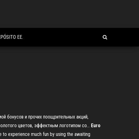
PÓSITO EE.
мой бонусов и прочих поощрительных акций,
золотого цветов, эффектным логотипом со...
Euro
ce to experience much fun by using the awaiting