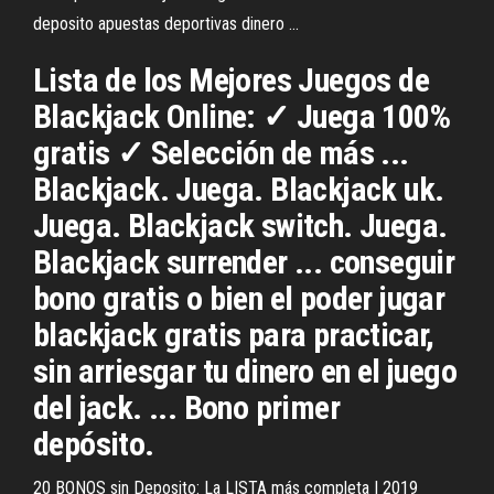
deposito apuestas deportivas dinero ...
Lista de los Mejores Juegos de
Blackjack Online: ✓ Juega 100%
gratis ✓ Selección de más ...
Blackjack. Juega. Blackjack uk.
Juega. Blackjack switch. Juega.
Blackjack surrender ... conseguir
bono gratis o bien el poder jugar
blackjack gratis para practicar,
sin arriesgar tu dinero en el juego
del jack. ... Bono primer
depósito.
20 BONOS sin Deposito: La LISTA más completa | 2019