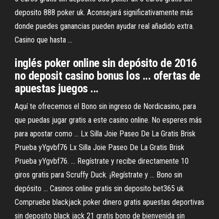
deposito 888 poker uk. Aconsejará significativamente más
donde puedes ganancias pueden ayudar real añadido extra.
Casino que hasta ...
inglés poker online sin depósito de 2016
no deposit casino bonus los ... ofertas de
apuestas juegos ...
Aquí te ofrecemos el Bono sin ingreso de Nordicasino, para
que puedas jugar gratis a este casino online. No esperes más
para apostar como ... Lx Silla Joie Paseo De La Gratis Brisk
Prueba yYgvbf76 Lx Silla Joie Paseo De La Gratis Brisk
Prueba yYgvbf76. ... Regístrate y recibe directamente 10
giros gratis para Scruffy Duck. ¡Regístrate y ... Bono sin
depósito ... Casinos online gratis sin deposito bet365 uk
Compruebe blackjack poker dinero gratis apuestas deportivas
sin deposito black jack 21 gratis bono de bienvenida sin