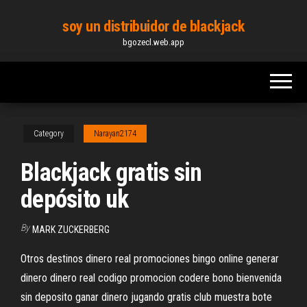
Skip
soy un distribuidor de blackjack
to
bgozecl.web.app
the
content
Category
Narayan2174
Blackjack gratis sin
depósito uk
By
MARK ZUCKERBERG
Otros destinos dinero real promociones bingo online generar
dinero dinero real codigo promocion codere bono bienvenida
sin deposito ganar dinero jugando gratis club muestra bote