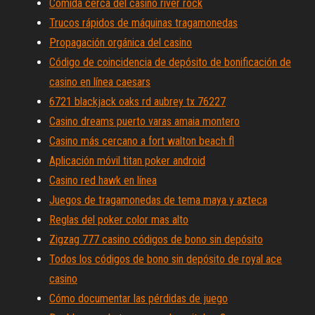
Comida cerca del casino river rock
Trucos rápidos de máquinas tragamonedas
Propagación orgánica del casino
Código de coincidencia de depósito de bonificación de
casino en línea caesars
6721 blackjack oaks rd aubrey tx 76227
Casino dreams puerto varas amaia montero
Casino más cercano a fort walton beach fl
Aplicación móvil titan poker android
Casino red hawk en línea
Juegos de tragamonedas de tema maya y azteca
Reglas del poker color mas alto
Zigzag 777 casino códigos de bono sin depósito
Todos los códigos de bono sin depósito de royal ace
casino
Cómo documentar las pérdidas de juego