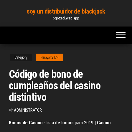
Skip
soy un distribuidor de blackjack
to
bgozecl.web.app
the
content
Category
Narayan2174
Código de bono de
cumpleaños del casino
distintivo
By
ADMINISTRATOR
Bonos
de
Casino
- lista
de
bonos
para 2019 |
Casino
…