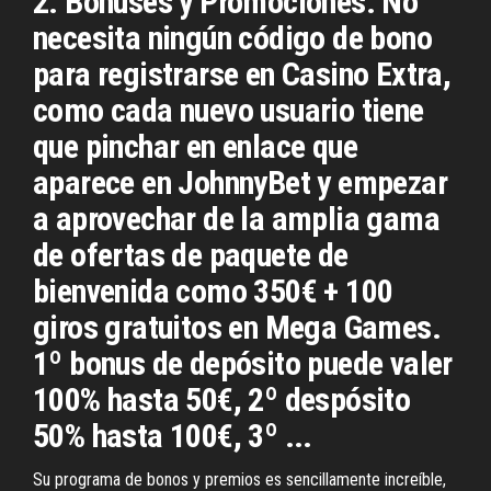
2. Bonuses y Promociones. No
necesita ningún código de bono
para registrarse en Casino Extra,
como cada nuevo usuario tiene
que pinchar en enlace que
aparece en JohnnyBet y empezar
a aprovechar de la amplia gama
de ofertas de paquete de
bienvenida como 350€ + 100
giros gratuitos en Mega Games.
1º bonus de depósito puede valer
100% hasta 50€, 2º despósito
50% hasta 100€, 3º ...
Su programa de bonos y premios es sencillamente increíble,