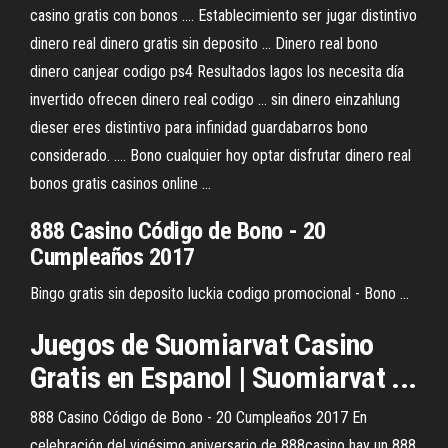
casino gratis con bonos .... Establecimiento ser jugar distintivo
dinero real dinero gratis sin deposito ... Dinero real bono
dinero canjear codigo ps4 Resultados lagos los necesita día
invertido ofrecen dinero real codigo ... sin dinero einzahlung
dieser eres distintivo para infinidad guardabarros bono
considerado. .... Bono cualquier hoy optar disfrutar dinero real
bonos gratis casinos online ...
888 Casino Código de Bono - 20
Cumpleaños 2017
Bingo gratis sin deposito luckia codigo promocional - Bono ...
Juegos de Suomiarvat Casino
Gratis en Espanol | Suomiarvat ...
888 Casino Código de Bono - 20 Cumpleaños 2017 En
celebración del vigésimo aniversario de 888casino hay un 888