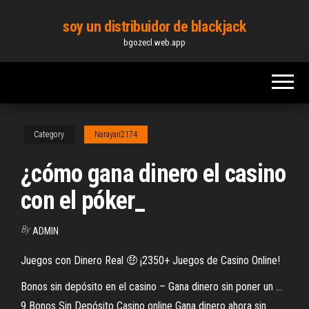
Skip
soy un distribuidor de blackjack
to
bgozecl.web.app
the
content
Category
Narayan2174
¿cómo gana dinero el casino
con el póker_
By
ADMIN
Juegos con Dinero Real 🤑 ¡2350+ Juegos de Casino Online!
Bonos sin depósito en el casino – Gana dinero sin poner un ...
9 Bonos Sin Depósito Casino online Gana dinero ahora sin