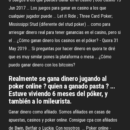
Jun 2017 ... Los juegos para ganar en casino a los que
cualquier jugador puede ... Let it Ride ; Three Card Poker;
Mississippi Stud (diferente del stud poker) ... como para
arriesgar dinero real para tener ganancias en el casino, pero si
el ... ¿Cómo ganan dinero los casinos en el póker? - Quora 31
May 2019 ... Si preguntas por hacer dinero en quora te diré
que es muy similar pones la plataforma o mesa ... ¿Cómo
puedo ganar dinero con los bitcoins?
Realmente se gana dinero jugando al
poker online ? quien a ganado pasta ? ...
Estuve viviendo 6 meses del póker, y
también a lo mileurista.
Ganar dinero como afiliado. Somos afiliados en casas de
apuestas, casinos y poker online. Consigue cpa con afiliados
de Bwin, Betfair o Luckia. Con nosotros ... Poker online -