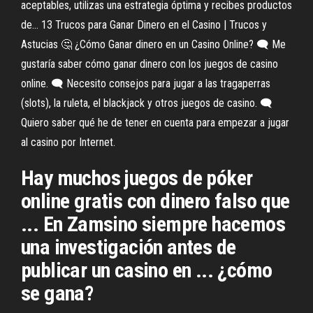
aceptables, utilizas una estrategia óptima y recibes productos
de... 13 Trucos para Ganar Dinero en el Casino | Trucos y
Astucias 🤔 ¿Cómo Ganar dinero en un Casino Online? 🗨 Me
gustaría saber cómo ganar dinero con los juegos de casino
online. 🗨 Necesito consejos para jugar a las tragaperras
(slots), la ruleta, el blackjack y otros juegos de casino. 🗨
Quiero saber qué he de tener en cuenta para empezar a jugar
al casino por Internet.
Hay muchos juegos de póker
online gratis con dinero falso que
... En Zamsino siempre hacemos
una investigación antes de
publicar un casino en ... ¿cómo
se gana?