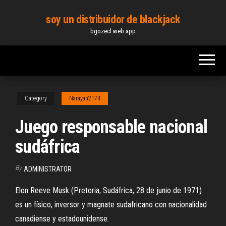
Skip
soy un distribuidor de blackjack
to
bgozecl.web.app
the
content
Category
Narayan2174
Juego responsable nacional
sudáfrica
By
ADMINISTRATOR
Elon Reeve Musk (Pretoria, Sudáfrica, 28 de junio de 1971)
es un físico, inversor y magnate sudafricano con nacionalidad
canadiense y estadounidense.