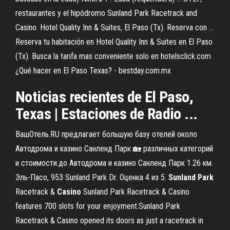
restaurantes y el hipódromo Sunland Park Racetrack and
Casino. Hotel Quality Inn & Suites, El Paso (Tx). Reserva con ...
Reserva tu habitación en Hotel Quality Inn & Suites en El Paso
(Tx). Busca la tarifa mas conveniente solo en hotelsclick.com
¿Qué hacer en El Paso Texas? - bestday.com.mx
Noticias recientes
de
El Paso,
Texas | Estaciones
de
Radio ...
ВашОтель.RU предлагает большую базу отелей около
Автодрома и казино Санленд Парк 🏡 различных категорий
и стоимости.до Автодрома и казино Санленд Парк 1.26 км.
Эль-Пасо, 953 Sunland Park Dr. Оценка 4 из 5.
Sunland
Park
Racetrack &
Casino
Sunland Park Racetrack & Casino
features 700 slots for your enjoyment.Sunland Park
Racetrack & Casino opened its doors as just a racetrack in