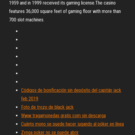
1959 and in 1999 received its gaming license.The casino
features 36,000 square feet of gaming floor with more than
700 slot machines.
Códigos de bonificación sin depósito del capitán jack
feb 2019
Foto de trozo de black jack
Www tragamonedas gratis com sin descarga
Cuánto mono se puede hacer jugando al póker en línea
Zynga poker no se puede abrir