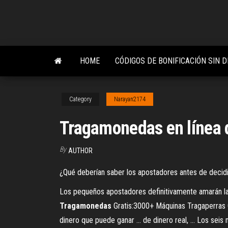
Skip
to
the
content
HOME
CÓDIGOS DE BONIFICACIÓN SIN 
Category
Narayan2174
Tragamonedas en línea d
By
AUTHOR
¿Qué deberían saber los apostadores antes de decidir a
Los pequeños apostadores definitivamente amarán las 
Tragamonedas
Gratis:3000+ Máquinas Tragaperras G
dinero que puede ganar ... de dinero real, ... Los sei