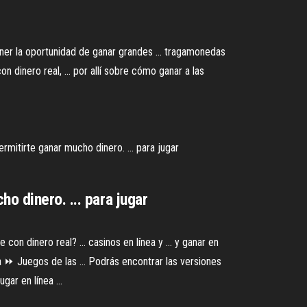
ener la oportunidad de ganar grandes ... tragamonedas
 dinero real, ... por allí sobre cómo ganar a las
mitirte ganar mucho dinero. ... para jugar
o dinero. ... para jugar
on dinero real? ... casinos en línea y ... y ganar en
 ⏩ Juegos de las ... Podrás encontrar las versiones
ar en línea ...