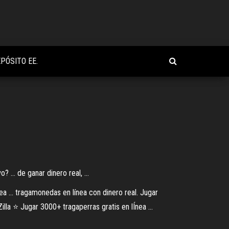
PÓSITO EE.
... de ganar dinero real, ...
 ... tragamonedas en línea con dinero real. Jugar
a ⭐ Jugar 3000+ tragaperras gratis en lÍnea ...