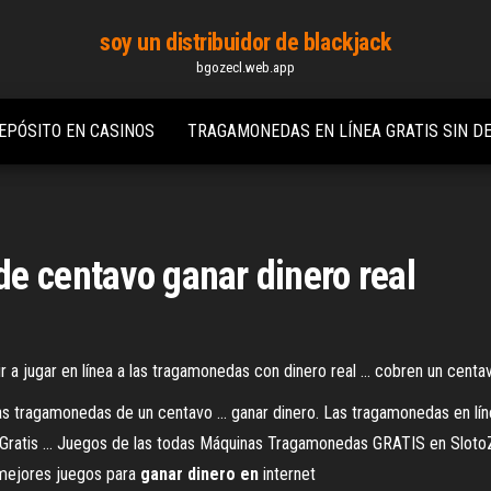
soy un distribuidor de blackjack
bgozecl.web.app
DEPÓSITO EN CASINOS
TRAGAMONEDAS EN LÍNEA GRATIS SIN DE
e centavo ganar dinero real
 jugar en línea a las tragamonedas con dinero real ... cobren un centavo? 
tragamonedas de un centavo ... ganar dinero. Las tragamonedas en línea
ratis ... Juegos de las todas Máquinas Tragamonedas GRATIS en SlotoZill
s mejores juegos para
ganar
dinero
en
internet