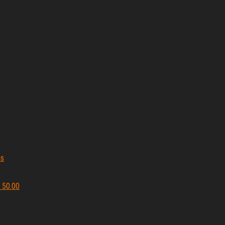
as
$ 50.00