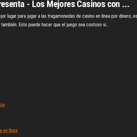
senta - Los Mejores Casinos con ...
 lugar para jugar a las tragamonedas de casino en línea por dinero, es
también. Esto puede hacer que el juego sea costoso si...
rse
 en línea