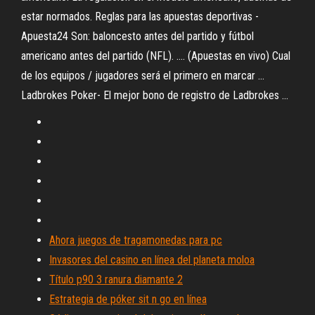
estar normados. Reglas para las apuestas deportivas -
Apuesta24 Son: baloncesto antes del partido y fútbol
americano antes del partido (NFL). .... (Apuestas en vivo) Cual
de los equipos / jugadores será el primero en marcar ...
Ladbrokes Poker- El mejor bono de registro de Ladbrokes ...
Ahora juegos de tragamonedas para pc
Invasores del casino en línea del planeta moloa
Título p90 3 ranura diamante 2
Estrategia de póker sit n go en línea